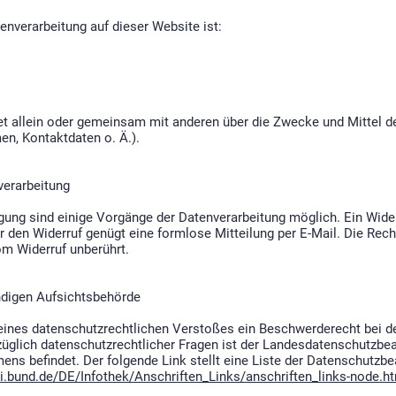
tenverarbeitung auf dieser Website ist:
det allein oder gemeinsam mit anderen über die Zwecke und Mittel d
n, Kontaktdaten o. Ä.).
verarbeitung
gung sind einige Vorgänge der Datenverarbeitung möglich. Ein Widerr
Für den Widerruf genügt eine formlose Mitteilung per E-Mail. Die Re
om Widerruf unberührt.
ndigen Aufsichtsbehörde
e eines datenschutzrechtlichen Verstoßes ein Beschwerderecht bei 
üglich datenschutzrechtlicher Fragen ist der Landesdatenschutzbea
ens befindet. Der folgende Link stellt eine Liste der Datenschutzb
i.bund.de/DE/Infothek/Anschriften_Links/anschriften_links-node.h