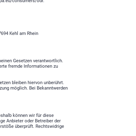
opa.eu/consumers/odr.
77694 Kehl am Rhein
meinen Gesetzen verantwortlich.
herte fremde Informationen zu
tzen bleiben hiervon unberührt.
etzung möglich. Bei Bekanntwerden
eshalb können wir für diese
ige Anbieter oder Betreiber der
erstöße überprüft. Rechtswidrige