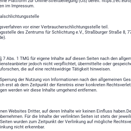
ne Plattform zur Online-Streitbeilegung (OS) bereit:
https://ec.eur
ben im Impressum.
alschlichtungsstelle
verfahren vor einer Verbraucherschlichtungsstelle teil.
ngsstelle des Zentrums für Schlichtung e.V., Straßburger Straße 8, 
de
).
§ 7 Abs. 1 TMG für eigene Inhalte auf diesen Seiten nach den allge
ensteanbieter jedoch nicht verpflichtet, übermittelte oder gespeic
rschen, die auf eine rechtswidrige Tätigkeit hinweisen.
 Sperrung der Nutzung von Informationen nach den allgemeinen Gese
och erst ab dem Zeitpunkt der Kenntnis einer konkreten Rechtsverl
gen werden wir diese Inhalte umgehend entfernen.
nen Websites Dritter, auf deren Inhalte wir keinen Einfluss haben.D
ernehmen. Für die Inhalte der verlinkten Seiten ist stets der jeweil
en Seiten wurden zum Zeitpunkt der Verlinkung auf mögliche Rechtsv
inkung nicht erkennbar.