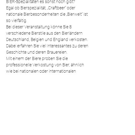
BIER-Spezialitäten es sonst noch gibt?
Egal ob Bierspezialität, „Craftbeer“ oder 
nationale Bierbesonderheiten die „Bierwelt“ ist 
so vielfältig.
Bei dieser Veranstaltung könne Sie 8 
verschiedene Bierstile aus den Bierländern 
Deutschland, Belgien und England verkosten.
Dabei erfahren Sie viel Interessantes zu deren 
Geschichte und deren Brauereien.
Mit einem der Biere proben Sie die 
professionelle Verkostung von Bier, ähnlich 
wie bei nationalen oder internationalen 
Wettbewerben.
Biersommelier Jens Zimmermann 
präsentiert Ihnen viele Informationen und 
Anekdoten rund um die Bierhistorie, 
Brauereien, Sensorik und den Brauprozess.
Weiterlesen >