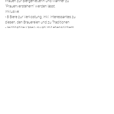
Frauen zur Biergenießerin und Männer zu 
"Frauenverstehern" werden lässt.
Inklusive: 
- 8 Biere zur Verkostung, inkl. Interessantes zu 
diesen, den Brauereien und zu Traditionen
- reichhaltige KäseAuswahl mit ebensolchem 
BrotBuffet 
- Softdrinks und Wasser
Weiterlesen >
Diese Veranstaltung teilen
Impressum / Datenschutz |
Copyright ©
2026
BIERgenial.