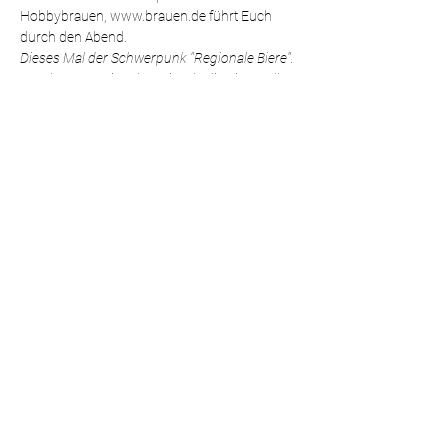
Hobbybrauen, www.brauen.de führt Euch 
durch den Abend.
Dieses Mal der Schwerpunk "Regionale Biere". 
Was kann reguionaler sein, als die Biere selbst 
daheim zu brauen?
Weiterlesen >
Diese Veranstaltung teilen
Impressum / Datenschutz |
Copyright ©
2026
BIERgenial.