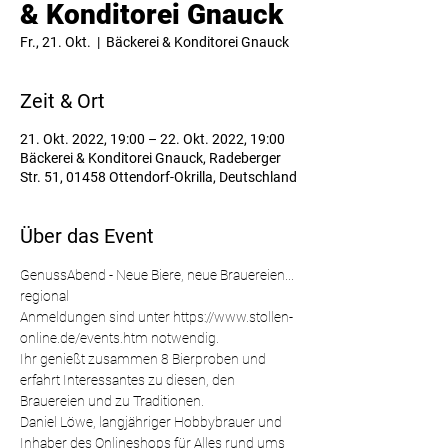
& Konditorei Gnauck
Fr., 21. Okt.
  |  
Bäckerei & Konditorei Gnauck
Zeit & Ort
21. Okt. 2022, 19:00 – 22. Okt. 2022, 19:00
Bäckerei & Konditorei Gnauck, Radeberger
Str. 51, 01458 Ottendorf-Okrilla, Deutschland
Über das Event
GenussAbend - Neue Biere, neue Brauereien... 
regional
Anmeldungen sind unter https://www.stollen-
online.de/events.htm notwendig.
Ihr genießt zusammen 8 Bierproben und 
erfahrt Interessantes zu diesen, den 
Brauereien und zu Traditionen.
Daniel Löwe, langjähriger Hobbybrauer und 
Inhaber des Onlineshops für Alles rund ums 