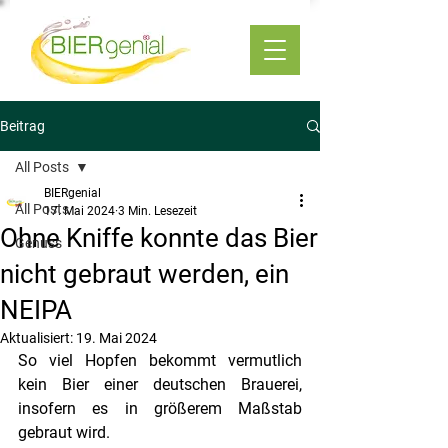
Beitrag
All Posts
BIERgenial
All Posts
17. Mai 2024
3 Min. Lesezeit
Ohne Kniffe konnte das Bier
Genuss
nicht gebraut werden, ein
NEIPA
Aktualisiert:
19. Mai 2024
So viel Hopfen bekommt vermutlich 
kein Bier einer deutschen Brauerei, 
insofern es in größerem Maßstab 
gebraut wird. 