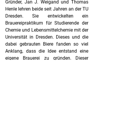
Gründer, Jan J. Weigand und Thomas 
Henle lehren beide seit Jahren an der TU 
Dresden. Sie entwickelten ein 
Brauereipraktikum für Studierende der 
Chemie und Lebensmittelchemie mit der 
Universität in Dresden. Dieses und die 
dabei gebrauten Biere fanden so viel 
Anklang, dass die Idee entstand eine 
eigene Brauerei zu gründen. Dieser 
Traum der beiden Professoren wurde im 
Mai 2019 Realität. Sie gründeten die TU 
Dresden Brauerei GmbH, die später zur 
Lohrmanns Brauerei GmbH wurde. 
Wilhelm Gotthelf Lohrmann war es, der 
1828 maßgeblich die Gründung der 
Technischen Universität forcierte. So 
wurde er zum Namensgeber für die 
Brauerei und Biere, die ihren Ursprung in 
den Lehrräumen der TU Dresden haben.