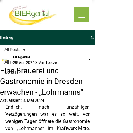
Beitrag
All Posts
BIERgenial
All Posts
29. Apr. 2024
3 Min. Lesezeit
Eine Brauerei und
Genuss
Gastronomie in Dresden
erwachen - „Lohrmanns“
Aktualisiert:
3. Mai 2024
Endlich, nach unzähligen 
Verzögerungen war es so weit. Vor 
wenigen Tagen öffnete die Gastronomie 
von „Lohrmanns“ im Kraftwerk-Mitte, 